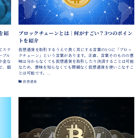
を紹
ブロックチェーンとは｜何がすごい？3つのポイン
トを紹介
てステ
仮想通貨を取引するうえで良く耳にする言葉の1つに「ブロッ
ーブル
クチェーン」という言葉があります。正直、言葉そのものの意
や金な
味は分からなくても仮想通貨を取引したり決済することは可能
で、価
なため、意味を知らなくても問題なく仮想通貨を使いこなすこ
とは可能です。...
仮想通貨