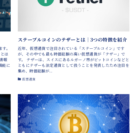
ステーブルコインのテザーとは｜3つの特徴を紹介
ます。
近年、仮想通貨で注目されている「ステーブルコイン」です
貨とは
が、その中でも最も時価総額の高い仮想通貨が「テザー」で
情報
す。 テザーは、スイスにあるルガーノ市がビットコインなどと
機能に
ともにテザーも法定通貨として扱うことを発表したため注目を
集め、時価総額が...
仮想通貨