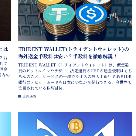
とは
TRIDENT WALLET(トライデントウォレット)の
海外送金手数料は安い？手数料を徹底解説！
２台
れて
TRIDENT WALLET（トライデントウォレット）は、仮想通
現金
貨のビットコインやテザー、法定通貨のUSDの送金受取はもち
国内の
ろんのこと、サービスの一環でラオスの最大手銀行であるJDB
銀行のデビットカードを日本にいながら発行できる、今世界で
注目されているE-Walle...
仮想通貨